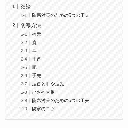
結論
防寒対策のための5つの工夫
防寒方法
衿元
肩
耳
手首
腕
手先
足首と甲や足先
ひざや太腿
防寒対策のための5つの工夫
防寒のコツ