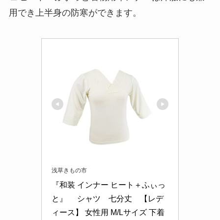
用でき上半身の防寒ができます。
浅草きもの市
『和装 インナー ヒート＋ふぃっ
と』　 シャツ　七分丈　【レデ
ィース】 女性用 M/Lサイズ 下着 