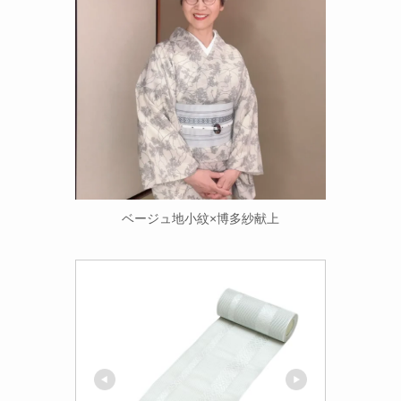
ベージュ地小紋×博多紗献上