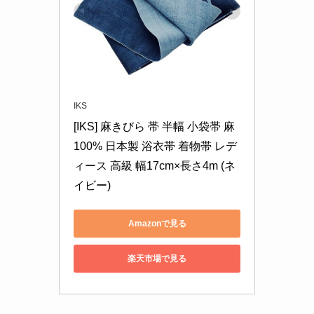
IKS
[IKS] 麻きびら 帯 半幅 小袋帯 麻
100% 日本製 浴衣帯 着物帯 レデ
ィース 高級 幅17cm×長さ4m (ネ
イビー)
Amazonで見る
楽天市場で見る