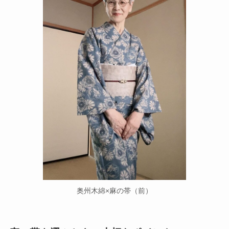
奥州木綿×麻の帯（前）