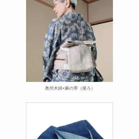
奥州木綿×麻の帯（後ろ）