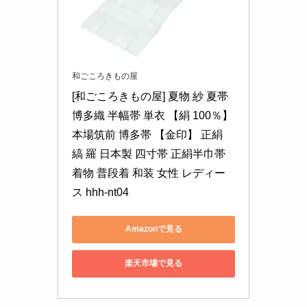
和ごころきもの屋
[和ごころきもの屋] 夏物 紗 夏帯 
博多織 半幅帯 単衣 【絹 100％】 
本場筑前 博多帯 【金印】 正絹 
縞 羅 日本製 四寸帯 正絹半巾帯 
着物 普段着 和装 女性 レディー
ス hhh-nt04
Amazonで見る
楽天市場で見る